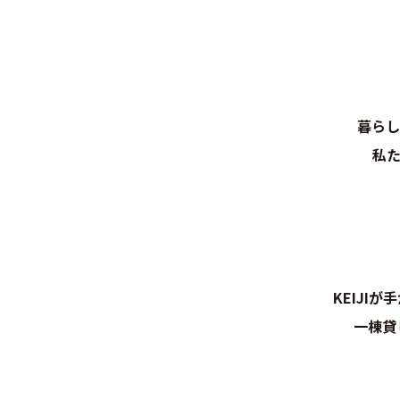
暮らし
私
KEIJI
一棟貸し