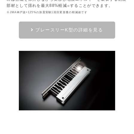
部材として揺れを最大88%軽減
することができます。
※
※JMA神戸波×125%の加震実験1回目変形量の軽減値です
ブレースリーK型の詳細を見る