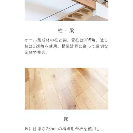
柱・梁
オール集成材の柱と梁。管柱は105角、通し
柱は120角を使用。構造計算に従って適切な
金物で接合。
床
床には厚さ28mmの構造用合板を使用し、