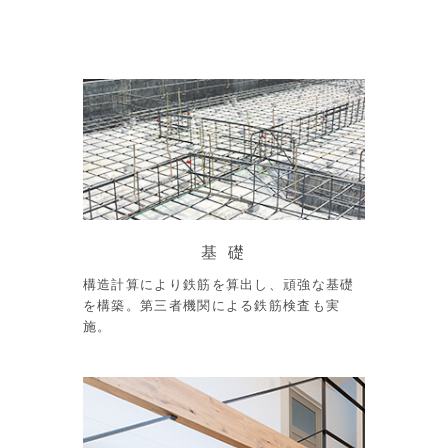
基 礎
構造計算により鉄筋を算出し、頑強な基礎
を構築。第三者機関による鉄筋検査も実
施。