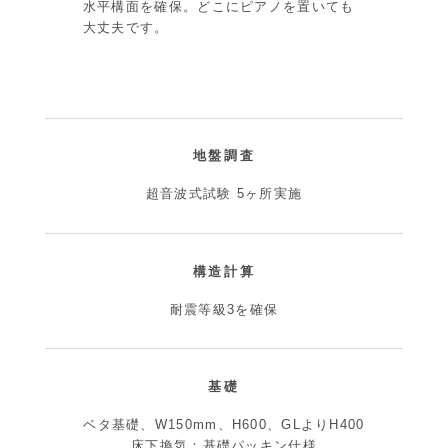
水平構面を確保。どこにピアノを置いても
大丈夫です。
地盤調査
超音波式試験 5ヶ所実施
構造計算
耐震等級3を確保
基礎
ベタ基礎、W150mm、H600、GLよりH400
床下換気：基礎パッキン仕様