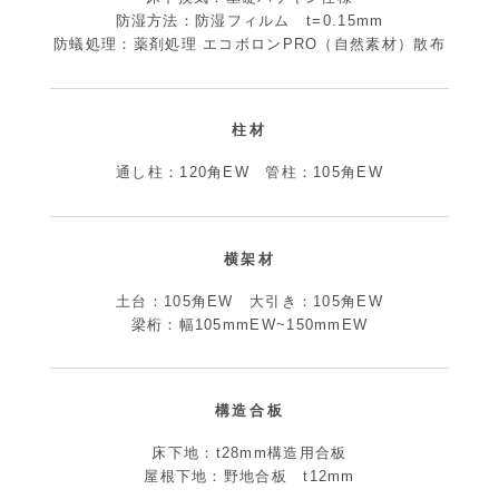
防湿方法：防湿フィルム t=0.15mm
防蟻処理：薬剤処理 エコボロンPRO（自然素材）散布
柱材
通し柱：120角EW 管柱：105角EW
横架材
土台：105角EW 大引き：105角EW
梁桁：幅105mmEW~150mmEW
構造合板
床下地：t28mm構造用合板
屋根下地：野地合板 t12mm