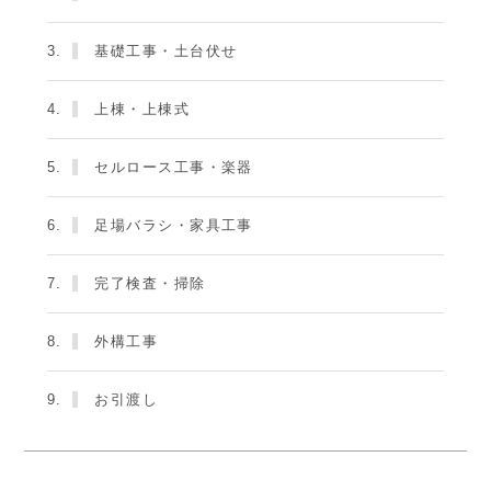
3.
基礎工事・土台伏せ
4.
上棟・上棟式
5.
セルロース工事・楽器
6.
足場バラシ・家具工事
7.
完了検査・掃除
8.
外構工事
9.
お引渡し