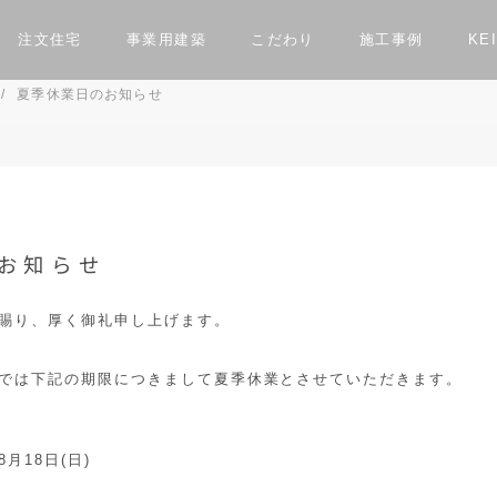
注文住宅
事業用建築
こだわり
施工事例
KEI
夏季休業日のお知らせ
ン相談会
住まいづくり相談会
事業用建築をお考えの方へ
イン
構造
お
てる方へ
スタッフ紹介
KEIJI30周年キャンペーン
お知らせ
実例
Luxury Villa Keiu
リノベーション実例
Private Villa Nau
セミオー
お知らせ
賜り、厚く御礼申し上げます。
では下記の期限につきまして夏季休業とさせていただきます。
8月18日(日)