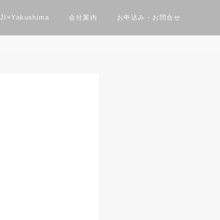
JI×Yakushima
会社案内
お申込み・お問合せ
問合せ
性能
よくある質問
資料請求
ダー住宅”bori”
住まレポ
Private Sauna Nau Sauna
採用情報