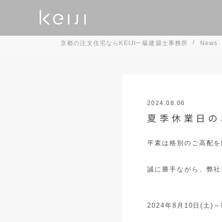
京都の注文住宅ならKEIJI一級建築士事務所
News
完成見学会
オンライ
2024.08.06
W断熱
デザ
会社概要
これから家を建
YAKUSHIMA PROJECT
注文住宅
夏季休業日の
平素は格別のご高配を
誠に勝手ながら、弊社
2024年8月10日(土)～