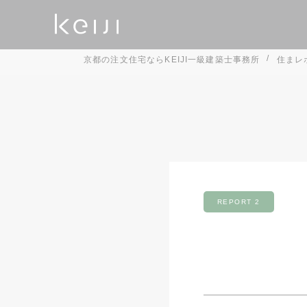
京都の注文住宅ならKEIJI一級建築士事務所
住まレ
完成見学会
オンライ
W断熱
デザ
会社概要
これから家を建
YAKUSHIMA PROJECT
注文住宅
REPORT 2