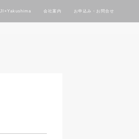
JI×Yakushima
会社案内
お申込み・お問合せ
問合せ
性能
よくある質問
資料請求
ダー住宅”bori”
住まレポ
Private Sauna Nau Sauna
採用情報