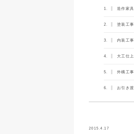
1.
造作家
2.
塗装工
3.
内装工
4.
大工仕
5.
外構工
6.
お引き
2015.4.17