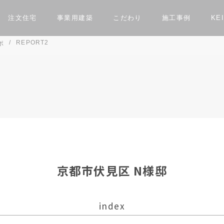
注文住宅
事業用建築
こだわり
施工事例
KEI
REPORT2
ポ
ン相談会
住まいづくり相談会
事業用建築をお考えの方へ
イン
構造
お
てる方へ
スタッフ紹介
KEIJI30周年キャンペーン
お知らせ
実例
Luxury Villa Keiu
リノベーション実例
Private Villa Nau
セミオー
京都市伏見区 N様邸
index