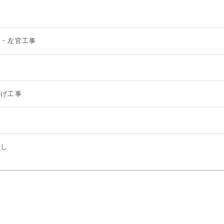
具
事・左官工事
事
上げ工事
事
渡し