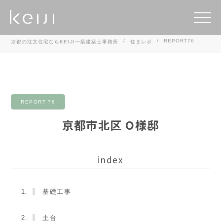
REPORT76
京都の注文住宅ならKEIJI一級建築士事務所
住まレポ
REPORT 76
京都市北区 O様邸
index
1.
基礎工事
2.
土台