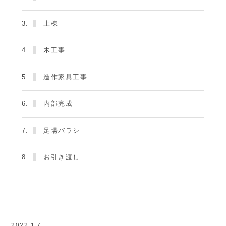
3.
上棟
4.
木工事
5.
造作家具工事
6.
内部完成
7.
足場バラシ
8.
お引き渡し
2022.1.7