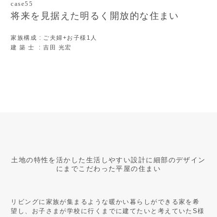
case55
将来を見据えた明るく開放的な住まい
家族構成
: ご夫婦+お子様1人
建 築 士
: 吉田 光宏
土地の特性を活かした生活しやすい設計に細部のデザイン
にまでこだわった平屋の住まい
リビングに家族が集まるような暖かい暮らしができる家を希
望し、お子さまが学校に行くまでに建てたいと考えていたS様