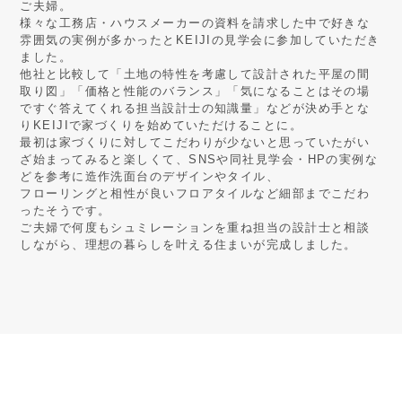
ご夫婦。
様々な工務店・ハウスメーカーの資料を請求した中で好きな
雰囲気の実例が多かったとKEIJIの見学会に参加していただき
ました。
他社と比較して「土地の特性を考慮して設計された平屋の間
取り図」「価格と性能のバランス」「気になることはその場
ですぐ答えてくれる担当設計士の知識量」などが決め手とな
りKEIJIで家づくりを始めていただけることに。
最初は家づくりに対してこだわりが少ないと思っていたがい
ざ始まってみると楽しくて、SNSや同社見学会・HPの実例な
どを参考に造作洗面台のデザインやタイル、
フローリングと相性が良いフロアタイルなど細部までこだわ
ったそうです。
ご夫婦で何度もシュミレーションを重ね担当の設計士と相談
しながら、理想の暮らしを叶える住まいが完成しました。