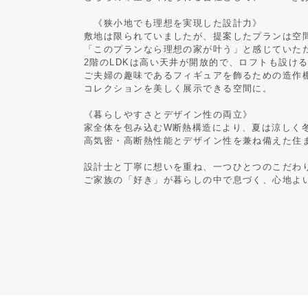
《狭小地でも理想を実現した設計力》
敷地は限られていましたが、提案したプランは空
「このプランなら理想の家が叶う」と感じていた
2階のLDKは高い天井が開放的で、ロフトも設け
ご夫婦の趣味であるフィギュアを飾るための造作
コレクションを美しく展示できる空間に。
《暮らしやすさとデザイン性の両立》
家全体を包み込むW断熱構造により、夏は涼しく
高気密・高断熱性能とデザイン性を兼ね備えた住
設計士と丁寧に想いを重ね、一つひとつのこだわ
ご家族の「好き」が暮らしの中で息づく、心地よ