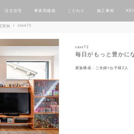
注文住宅
事業用建築
こだわり
施工事例
KEI
case72
宅実例
case72
毎日がもっと豊かに
ン相談会
住まいづくり相談会
事業用建築をお考えの方へ
イン
構造
お
てる方へ
スタッフ紹介
KEIJI30周年キャンペーン
お知らせ
実例
Luxury Villa Keiu
リノベーション実例
Private Villa Nau
セミオー
家族構成
: ご夫婦+お子様2人