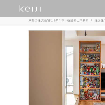
京都の注文住宅ならKEIJI一級建築士事務所
注文住
完成見学会
オンライ
W断熱
デザ
会社概要
これから家を建
YAKUSHIMA PROJECT
注文住宅