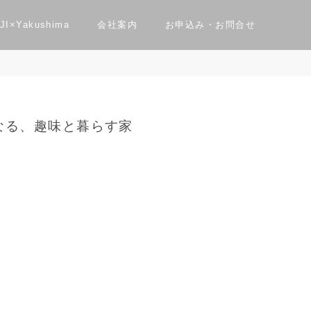
JI×Yakushima
会社案内
お申込み・お問合せ
なる、趣味と暮らす家
問合せ
性能
よくある質問
資料請求
ダー住宅”bori”
住まレポ
Private Sauna Nau Sauna
採用情報