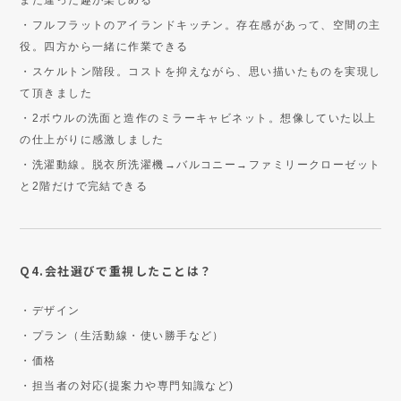
また違った趣が楽しめる
・フルフラットのアイランドキッチン。存在感があって、空間の主
役。四方から一緒に作業できる
・スケルトン階段。コストを抑えながら、思い描いたものを実現し
て頂きました
・2ボウルの洗面と造作のミラーキャビネット。想像していた以上
の仕上がりに感激しました
・洗濯動線。脱衣所洗濯機→バルコニー→ファミリークローゼット
と2階だけで完結できる
Q4.会社選びで重視したことは？
・デザイン
・プラン（生活動線・使い勝手など）
・価格
・担当者の対応(提案力や専門知識など)