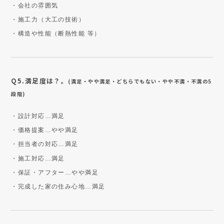
・会社の雰囲気
・施工力（大工の技術）
・構造や性能（断熱性能 等）
Q5.満足度は？。
(満足・やや満足・どちらでもない・やや不満・不満の5
段階)
・設計対応…満足
・価格提案…やや満足
・担当者の対応…満足
・施工対応…満足
・保証・アフター…やや満足
・完成した家の住み心地…満足