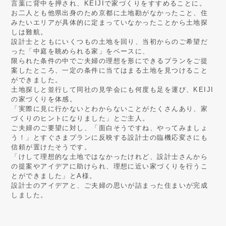
言葉に背中を押され、KEIJIで家づくりをすすめることに。
お二人とも他県出身のため京都に土地勘がなかったこと、住
みたいエリアが具体的に定まっていなかったことから土地探
しは難航。
設計士とともにいくつもの土地を回り、当初からのご希望だ
った「中庭を眺められる家」をベースに、
限られた条件の中でご夫婦の理想を形にできるプランをご提
案したところ、一定の条件に当てはまる土地を見つけること
ができました。
土地探しと並行して同社の見学会にも何度も足を運び、KEIJI
の家づくりを体感。
「実際に見に行かないとわからないことがたくさんあり、家
づくりのヒントになりました」とご主人。
ご夫婦のご要望に対し、「面白そうですね、やってみましょ
う！」とすぐさまプランに反映する設計士の臨機応変さにも
信頼が置けたそうです。
「けして理想的な土地ではなかったけれど、設計士さんから
の提案やアイデアに助けられ、理想に近い家づくりを行うこ
とができました」とA様。
設計士のアイデアと、ご夫婦の思いが詰まった住まいが完成
しました。