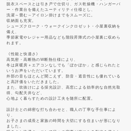
脱衣スペースとは引き戸で仕切り、ガス乾燥機・ハンガーバ
ー・作業台を備えたユーティリティ仕様とし、
洗濯～畳む～アイロン掛けまでをスムーズに。
収納面も充実。
シューズクローク・ウォークインクロゼット・小屋裏収納を
備え、
季節家電やレジャー用品なども階段昇降式の小屋裏に収めら
れます。
《性能と快適さ》
高気密・高断熱のW断熱仕様により、
冬は床暖房＋エアコンなしでも「ぽかぽか」と感じられたと
いうお声をいただいています。
外部の音もほとんど聞こえず、防音・遮音性にも優れている
と高評価をいただきました。
また、吹抜けによる採光設計、高窓による効率的な自然光取
得、勾配天井など、
心地よく暮らすための設計工夫を随所に配置。
設計士との綿密な打ち合わせと、職人の丁寧な手仕事によ
り、
お子さまの成長と家族の時間を大切にする住まいが形になり
ました。