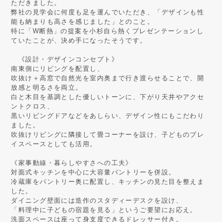
ただきました。
弊社の見学会に何度も足を運んでいただき、「デザインも性
能も納まりも高さを感じました」とのこと。
特に「W断熱」の提案を小杉自ら熱くプレゼンテーションし
ていたことが、決め手になったそうです。
《設計・デザインコンセプト》
南東側にリビングを配置し、
吹抜け＋高窓で自然光を室内奥まで行き渡らせることで、開
放感と明るさを両立。
白と木目を基調とした優しいトーンに、下がり天井やアクセ
ントクロス、
黒いリビングドアなどをあしらい、デザイン性にもこだわり
ました。
吹抜けリビングに隣接して畳コーナーを設け、子どものプレ
イスペースとしても活用。
《家事動線・暮らしやすさへの工夫》
対面式キッチンを中心に大容量パントリーを併設。
冷蔵庫をパントリー奥に配置し、キッチンの見た目を整えま
した。
ダイニング壁面には造作のスタディーデスクを設け、
「料理中に子どもの宿題を見る」というご要望にお応え。
洗面スペースは座って身支度できるドレッサー付き。